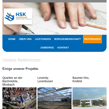
HOME
ÜBER UNS
LEISTUNGEN
BÜROGEMEINSCHAFT
REFERENZEN
JOBBÖRSE
KONTAKT
Unsere Referenzen
Einige unserer Projekte.
Quartier an der
Leverdy,
Baumer hhs,
Bachmühle,
Leverkusen
Krefeld
Mosbach