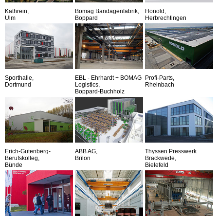
Kathrein,
Bomag Bandagenfabrik,
Honold,
Ulm
Boppard
Herbrechtingen
Sporthalle,
EBL - Ehrhardt + BOMAG
Profi-Parts,
Dortmund
Logistics,
Rheinbach
Boppard-Buchholz
Erich-Gutenberg-
ABB AG,
Thyssen Presswerk
Berufskolleg,
Brilon
Brackwede,
Bünde
Bielefeld