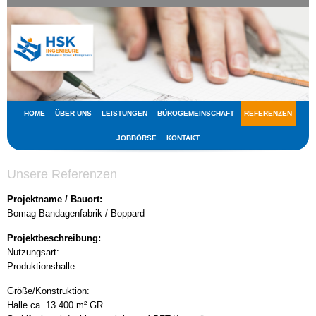
HOME
ÜBER UNS
LEISTUNGEN
BÜROGEMEINSCHAFT
REFERENZEN
JOBBÖRSE
KONTAKT
Unsere Referenzen
Projektname / Bauort:
Bomag Bandagenfabrik / Boppard
Projektbeschreibung:
Nutzungsart:
Produktionshalle
Größe/Konstruktion:
Halle ca. 13.400 m² GR